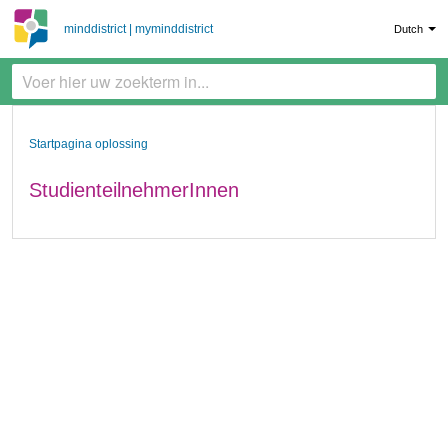
minddistrict | myminddistrict
Dutch
Startpagina oplossing
StudienteilnehmerInnen